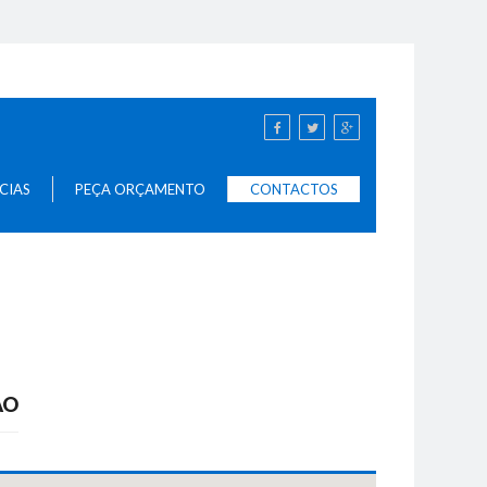
Cabines Acústicas
Contentores De Reciclagem
Bengaleiros E Cabides
CIAS
PEÇA ORÇAMENTO
CONTACTOS
ÃO