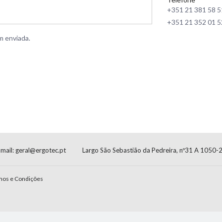
+351 21 381 58 5
+351 21 352 01 5
m enviada.
-mail:
geral@ergotec.pt
Largo São Sebastião da Pedreira, nº31 A 1050-
mos e Condições