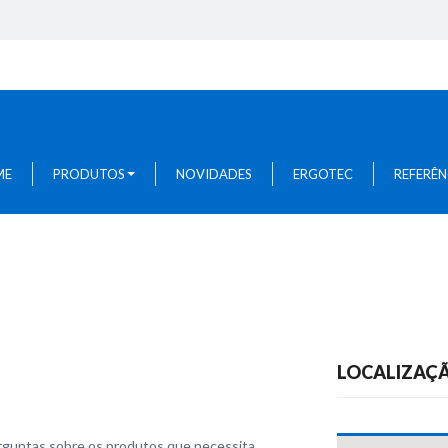
presentação
Áreas Administrativas
ontentores De Reciclagem
Rest Areas / Lounge
oft Seating
Salas De Conferência E Reunião
Salas De Formação
Recepções
ME
PRODUTOS
NOVIDADES
ERGOTEC
REFERÊN
LOCALIZAÇ
rguntas sobre os produtos que necessita.