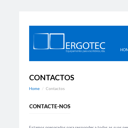
Divisórias
A
Acústica
C
Suportes Ergonómicos
S
Organização
Cabines Acústicas
HO
CONTACTOS
Home
Contactos
CONTACTE-NOS
Estamos preparados para responder a todas as suas pe